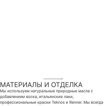
Получение авансового платежа
Поставка материалов
Поставка материалов
Подготовка и калибровка заготовок
Фрезерование
Столярная сборка
Покраска и шлифовка
Сборка
Подготовка к отгрузке
Доставка
Монтаж
МАТЕРИАЛЫ И ОТДЕЛКА
Мы используем натуральные природные масла с
добавлением воска, итальянские лаки,
профессиональные краски Teknos и Renner. Мы всегда